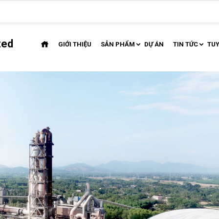
ted
GIỚI THIỆU
SẢN PHẨM
DỰ ÁN
TIN TỨC
TU