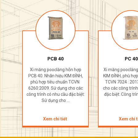
PC 40
PC 50
hợp
Xi măng pooclăng. Nhãn hiệu
Xi măng pooclăng
ỈNH,
KIM ĐỈNH, phù hợp tiêu chuẩn
KIM ĐỈNH, phù hợp
CVN
TCVN 7024 : 2013. Sử dụng
TCVN 2682 : 200
 các
cho các công trình có nhu cầu
cho các công trìn
biệt:
đặc biệt: Công trình đường ...
đặc biệt: Công trì
Xem chi tiết
Xem chi t