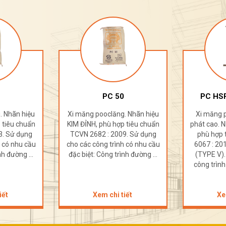
PC HSR 40 (TYPE V)
. Nhãn hiệu
Xi măng pooclăng bền sun
Xi măng 
 tiêu chuẩn
phát cao. Nhãn hiệu KIM ĐỈNH,
PCB 30. Nh
9. Sử dụng
phù hợp tiêu chuẩn TCVN
phù hợp 
h có nhu cầu
6067 : 2018 và ASTM C150
6260:2009
nh đường ...
(TYPE V). Sử dụng cho các
công trình 
công trình có nhu cầu đặc ...
Sử 
iết
Xem chi tiết
Xe