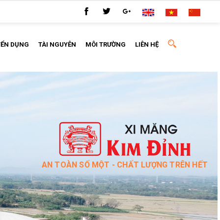
YỂN DỤNG
TÀI NGUYÊN
MÔI TRƯỜNG
LIÊN HỆ
AN TOÀN SỐ MỘT - CHẤT LƯỢNG TRÊN HẾT