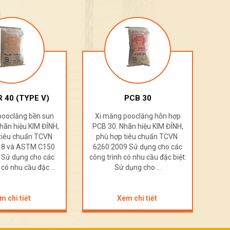
PCB 30
PCB 40
pooclăng hỗn hợp
Xi măng pooclăng hỗn hợp
Xi 
ãn hiệu KIM ĐỈNH,
PCB 40. Nhãn hiệu KIM ĐỈNH,
KIM
tiêu chuẩn TCVN
phù hợp tiêu chuẩn TCVN
TC
 Sử dụng cho các
6260:2009. Sử dụng cho các
cho 
có nhu cầu đặc biệt:
công trình có nhu cầu đặc biệt:
đặc
dụng cho ...
Sử dụng cho ...
m chi tiết
Xem chi tiết