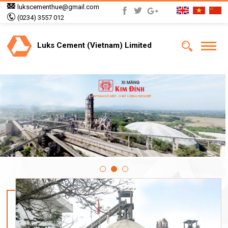
lukscementhue@gmail.com
(0234) 3557 012
Luks Cement (Vietnam) Limited
AN TOÀN SỐ MỘT - CHẤT LƯỢNG TRÊN HẾT