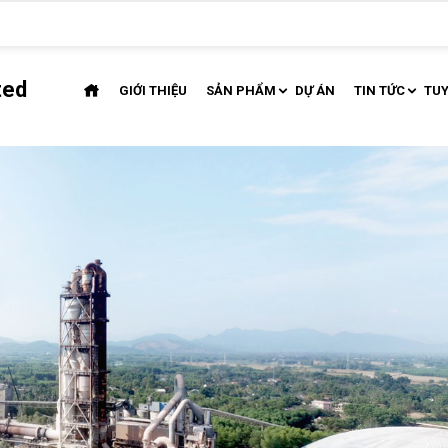
ted
GIỚI THIỆU
SẢN PHẨM
DỰ ÁN
TIN TỨC
TU