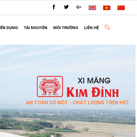
YỂN DỤNG
TÀI NGUYÊN
MÔI TRƯỜNG
LIÊN HỆ
AN TOÀN SỐ MỘT - CHẤT LƯỢNG TRÊN HẾT