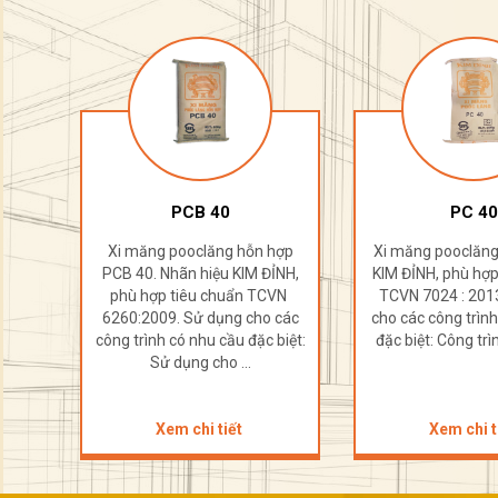
PCB 40
PC 40
hợp
Xi măng pooclăng hỗn hợp
Xi măng pooclăng
ỈNH,
PCB 40. Nhãn hiệu KIM ĐỈNH,
KIM ĐỈNH, phù hợp
CVN
phù hợp tiêu chuẩn TCVN
TCVN 7024 : 201
 các
6260:2009. Sử dụng cho các
cho các công trìn
biệt:
công trình có nhu cầu đặc biệt:
đặc biệt: Công trì
Sử dụng cho ...
Xem chi tiết
Xem chi t