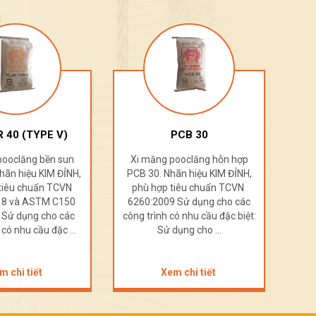
 40 (TYPE V)
PCB 30
pooclăng bền sun
Xi măng pooclăng hỗn hợp
Xi
hãn hiệu KIM ĐỈNH,
PCB 30. Nhãn hiệu KIM ĐỈNH,
PCB
tiêu chuẩn TCVN
phù hợp tiêu chuẩn TCVN
ph
018 và ASTM C150
6260:2009 Sử dụng cho các
626
 Sử dụng cho các
công trình có nhu cầu đặc biệt:
công
 có nhu cầu đặc ...
Sử dụng cho ...
m chi tiết
Xem chi tiết