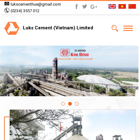
lukscementhue@gmail.com
(0234) 3557 012
Luks Cement (Vietnam) Limited
AN TOÀN SỐ MỘT - CHẤT LƯỢNG TRÊN HẾT