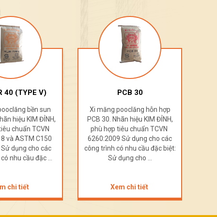
 40 (TYPE V)
PCB 30
pooclăng bền sun
Xi măng pooclăng hỗn hợp
Xi
hãn hiệu KIM ĐỈNH,
PCB 30. Nhãn hiệu KIM ĐỈNH,
PCB
tiêu chuẩn TCVN
phù hợp tiêu chuẩn TCVN
ph
018 và ASTM C150
6260:2009 Sử dụng cho các
626
 Sử dụng cho các
công trình có nhu cầu đặc biệt:
công
 có nhu cầu đặc ...
Sử dụng cho ...
m chi tiết
Xem chi tiết