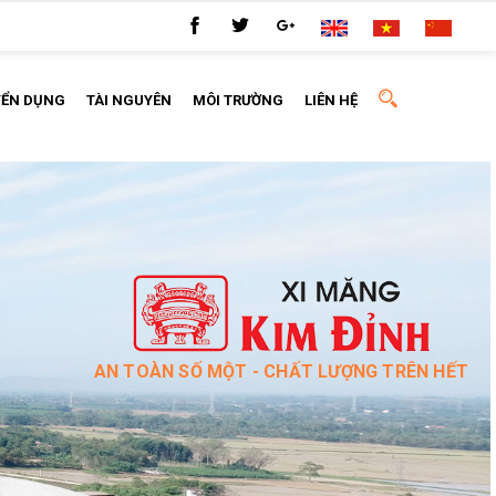
YỂN DỤNG
TÀI NGUYÊN
MÔI TRƯỜNG
LIÊN HỆ
AN TOÀN SỐ MỘT - CHẤT LƯỢNG TRÊN HẾT