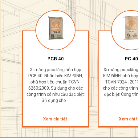
PCB 40
PC 40
hợp
Xi măng pooclăng hỗn hợp
Xi măng pooclăng
ỈNH,
PCB 40. Nhãn hiệu KIM ĐỈNH,
KIM ĐỈNH, phù hợp
CVN
phù hợp tiêu chuẩn TCVN
TCVN 7024 : 201
 các
6260:2009. Sử dụng cho các
cho các công trìn
biệt:
công trình có nhu cầu đặc biệt:
đặc biệt: Công trì
Sử dụng cho ...
Xem chi tiết
Xem chi t