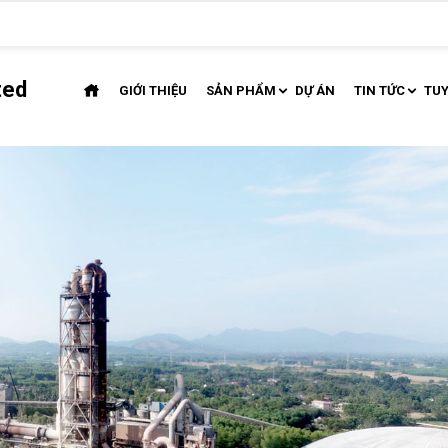
ted
GIỚI THIỆU
SẢN PHẨM
DỰ ÁN
TIN TỨC
TU