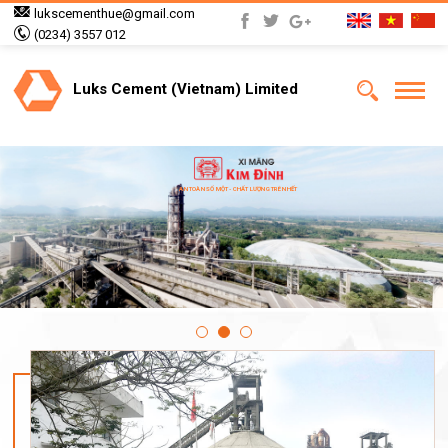
lukscementhue@gmail.com
(0234) 3557 012
Luks Cement (Vietnam) Limited
AN TOÀN SỐ MỘT - CHẤT LƯỢNG TRÊN HẾT