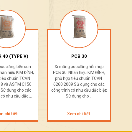
 40 (TYPE V)
PCB 30
pooclăng bền sun
Xi măng pooclăng hỗn hợp
Xi
hãn hiệu KIM ĐỈNH,
PCB 30. Nhãn hiệu KIM ĐỈNH,
PCB
tiêu chuẩn TCVN
phù hợp tiêu chuẩn TCVN
ph
018 và ASTM C150
6260:2009 Sử dụng cho các
626
 Sử dụng cho các
công trình có nhu cầu đặc biệt:
công
 có nhu cầu đặc ...
Sử dụng cho ...
m chi tiết
Xem chi tiết