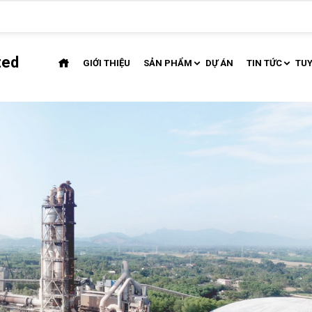
ted
GIỚI THIỆU
SẢN PHẨM
DỰ ÁN
TIN TỨC
TU