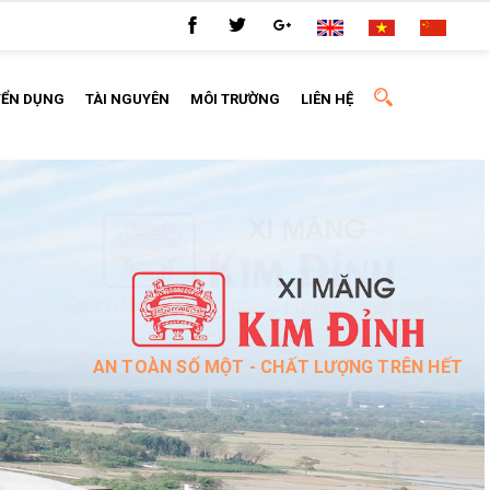
YỂN DỤNG
TÀI NGUYÊN
MÔI TRƯỜNG
LIÊN HỆ
AN TOÀN SỐ MỘT - CHẤT LƯỢNG TRÊN HẾT