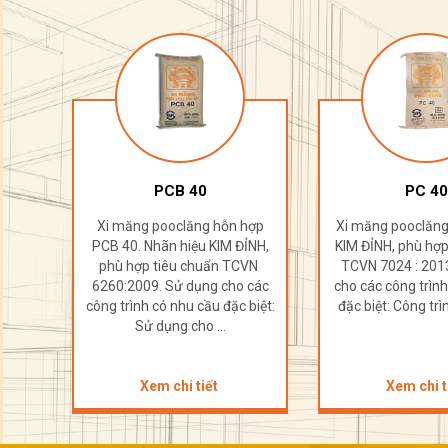
PCB 40
PC 40
hợp
Xi măng pooclăng hỗn hợp
Xi măng pooclăng
ỈNH,
PCB 40. Nhãn hiệu KIM ĐỈNH,
KIM ĐỈNH, phù hợp
CVN
phù hợp tiêu chuẩn TCVN
TCVN 7024 : 201
 các
6260:2009. Sử dụng cho các
cho các công trìn
biệt:
công trình có nhu cầu đặc biệt:
đặc biệt: Công trì
Sử dụng cho ...
Xem chi tiết
Xem chi t