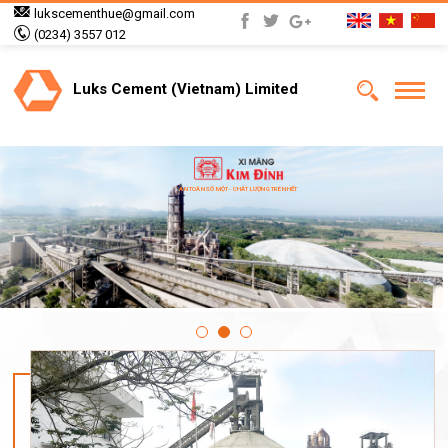
lukscementhue@gmail.com
(0234) 3557 012
Luks Cement (Vietnam) Limited
AN TOÀN SỐ MỘT - CHẤT LƯỢNG TRÊN HẾT