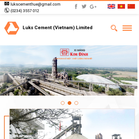
lukscementhue@gmail.com
(0234) 3557 012
Luks Cement (Vietnam) Limited
AN TOÀN SỐ MỘT - CHẤT LƯỢNG TRÊN HẾT