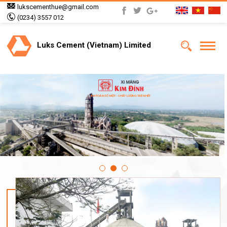
lukscementhue@gmail.com
(0234) 3557 012
Luks Cement (Vietnam) Limited
AN TOÀN SỐ MỘT - CHẤT LƯỢNG TRÊN HẾT