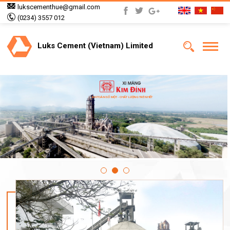
lukscementhue@gmail.com
(0234) 3557 012
Luks Cement (Vietnam) Limited
AN TOÀN SỐ MỘT - CHẤT LƯỢNG TRÊN HẾT