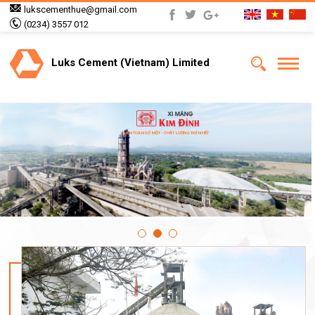
lukscementhue@gmail.com
(0234) 3557 012
Luks Cement (Vietnam) Limited
AN TOÀN SỐ MỘT - CHẤT LƯỢNG TRÊN HẾT